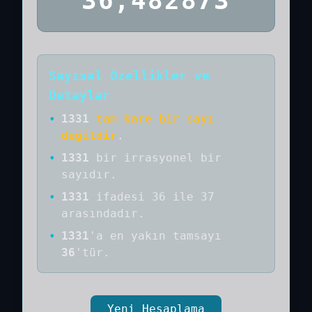
36,482873
Sayısal Özellikler ve
Detaylar
•
1331
tam kare bir sayı
değildir
.
•
1331
bir
irrasyonel bir
sayıdır
.
•
1331
ifadesi 36 ile 37
arasındadır.
•
1331
'a
en yakın tamsayı
36
'tür.
Yeni Hesaplama