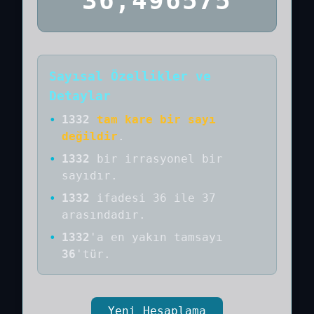
36,496575
Sayısal Özellikler ve
Detaylar
•
1332
tam kare bir sayı
değildir
.
•
1332
bir
irrasyonel bir
sayıdır
.
•
1332
ifadesi 36 ile 37
arasındadır.
•
1332
'a
en yakın tamsayı
36
'tür.
Yeni Hesaplama