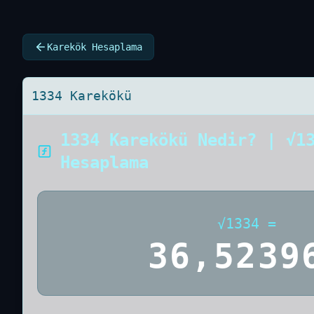
Karekök Hesaplama
1334 Karekökü
1334 Karekökü Nedir? | √1
Hesaplama
√
1334
=
36,5239