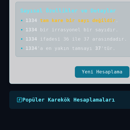
Sayısal Özellikler ve Detaylar
•
1334
tam kare bir sayı değildir
.
•
1334
bir
irrasyonel bir
sayıdır
.
•
1334
ifadesi 36 ile 37 arasındadır.
•
1334
'a
en yakın tamsayı
37
'tür.
Yeni Hesaplama
Popüler Karekök Hesaplamaları