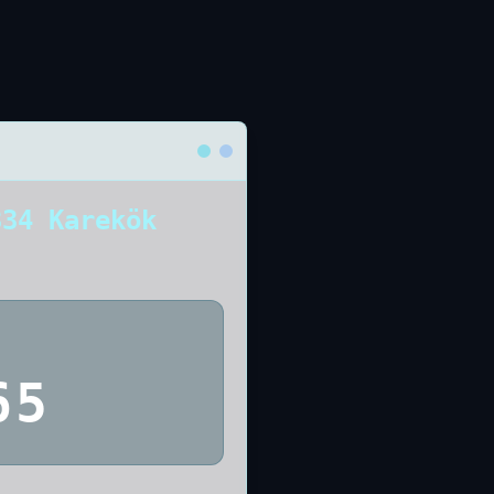
334 Karekök
65