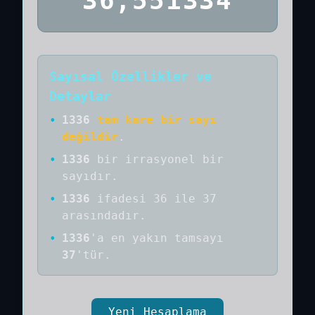
36,551334
Sayısal Özellikler ve
Detaylar
•
1336
tam kare bir sayı
değildir
.
•
1336
bir
irrasyonel bir
sayıdır
.
•
1336
ifadesi 36 ile 37
arasındadır.
•
1336
'a
en yakın tamsayı
37
'tür.
Yeni Hesaplama