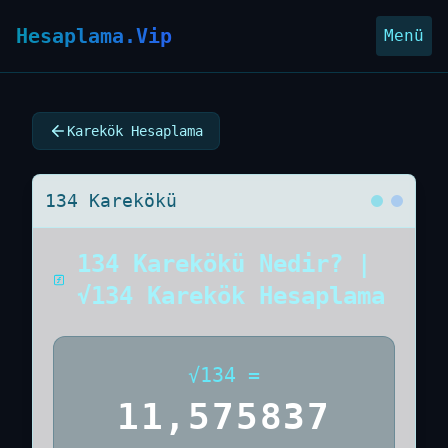
Hesaplama.Vip
Menü
Karekök Hesaplama
134 Karekökü
134 Karekökü Nedir? |
√134 Karekök Hesaplama
√
134
=
11,575837