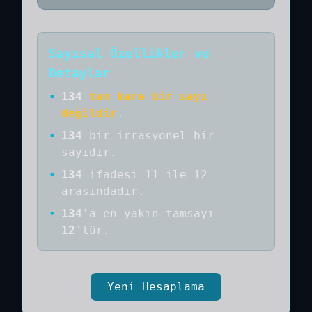
Sayısal Özellikler ve
Detaylar
•
134
tam kare bir sayı
değildir
.
•
134
bir
irrasyonel bir
sayıdır
.
•
134
ifadesi 11 ile 12
arasındadır.
•
134
'a
en yakın tamsayı
12
'tür.
Yeni Hesaplama