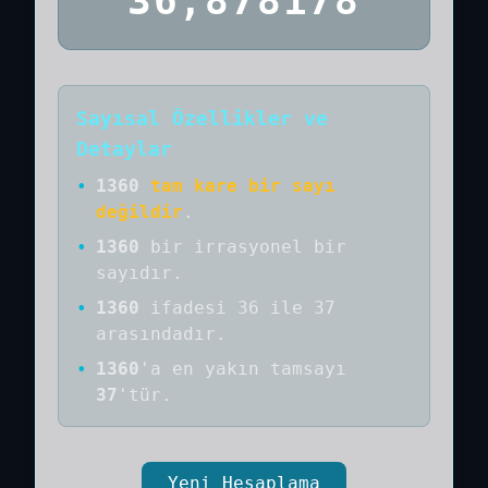
36,878178
Sayısal Özellikler ve
Detaylar
•
1360
tam kare bir sayı
değildir
.
•
1360
bir
irrasyonel bir
sayıdır
.
•
1360
ifadesi 36 ile 37
arasındadır.
•
1360
'a
en yakın tamsayı
37
'tür.
Yeni Hesaplama