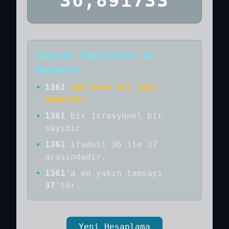
36,891733
Sayısal Özellikler ve
Detaylar
•
1361
tam kare bir sayı
değildir
.
•
1361
bir
irrasyonel bir
sayıdır
.
•
1361
ifadesi 36 ile 37
arasındadır.
•
1361
'a
en yakın tamsayı
37
'tür.
Yeni Hesaplama