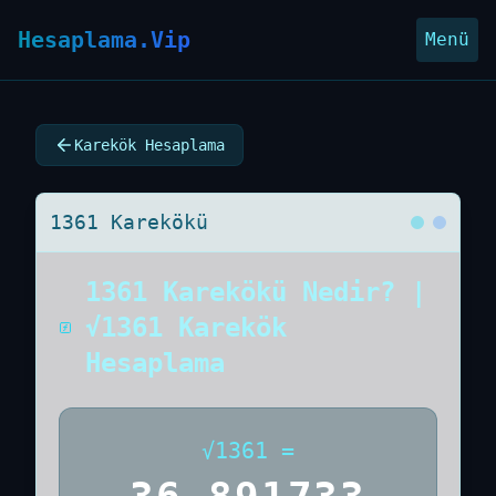
Hesaplama.Vip
Menü
Karekök Hesaplama
1361 Karekökü
1361 Karekökü Nedir? |
√1361 Karekök
Hesaplama
√
1361
=