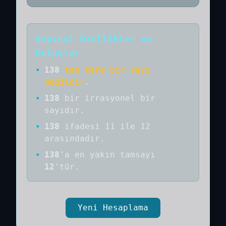
Sayısal Özellikler ve
Detaylar
•
138
tam kare bir sayı
değildir
.
•
138
bir
irrasyonel bir
sayıdır
.
•
138
ifadesi 11 ile 12
arasındadır.
•
138
'a
en yakın tamsayı
12
'tür.
Yeni Hesaplama