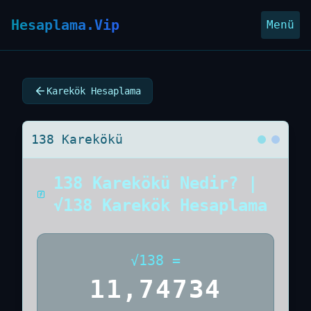
Hesaplama.Vip
Menü
Karekök Hesaplama
138 Karekökü
138 Karekökü Nedir? |
√138 Karekök Hesaplama
√
138
=
11,74734