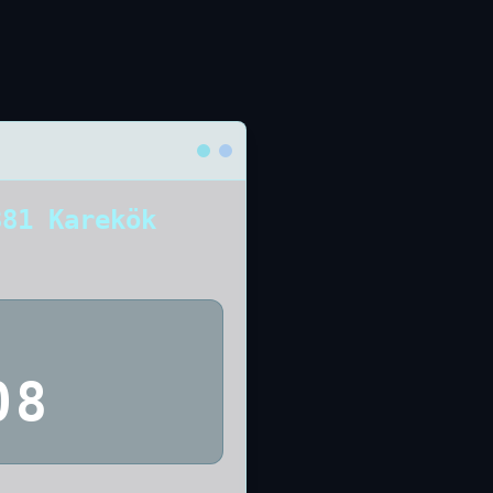
381 Karekök
08