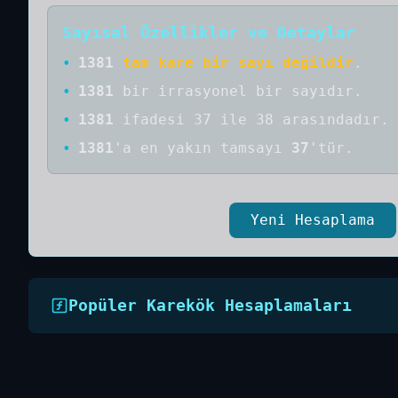
Sayısal Özellikler ve Detaylar
•
1381
tam kare bir sayı değildir
.
•
1381
bir
irrasyonel bir
sayıdır
.
•
1381
ifadesi 37 ile 38 arasındadır.
•
1381
'a
en yakın tamsayı
37
'tür.
Yeni Hesaplama
Popüler Karekök Hesaplamaları