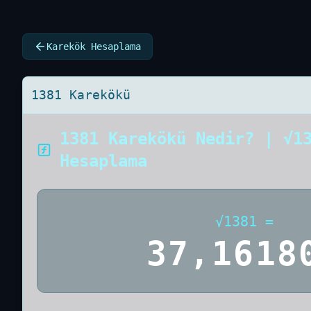
Karekök Hesaplama
1381 Karekökü
1381 Karekökü Nedir? | √1
Hesaplama
√
1381
=
37,1618