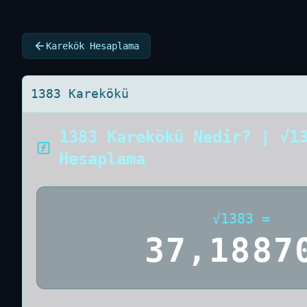
Karekök Hesaplama
1383 Karekökü
1383 Karekökü Nedir? | √1
Hesaplama
√
1383
=
37,1887