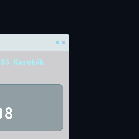
383 Karekök
08