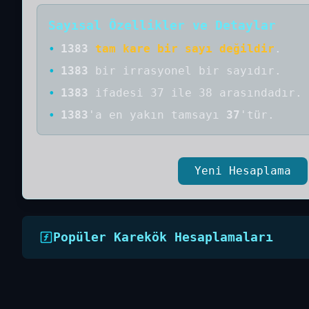
Sayısal Özellikler ve Detaylar
•
1383
tam kare bir sayı değildir
.
•
1383
bir
irrasyonel bir
sayıdır
.
•
1383
ifadesi 37 ile 38 arasındadır.
•
1383
'a
en yakın tamsayı
37
'tür.
Yeni Hesaplama
Popüler Karekök Hesaplamaları