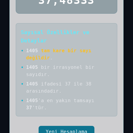
37,48333
Sayısal Özellikler ve
Detaylar
•
1405
tam kare bir sayı
değildir
.
•
1405
bir
irrasyonel bir
sayıdır
.
•
1405
ifadesi 37 ile 38
arasındadır.
•
1405
'a
en yakın tamsayı
37
'tür.
Yeni Hesaplama