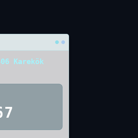
406 Karekök
67