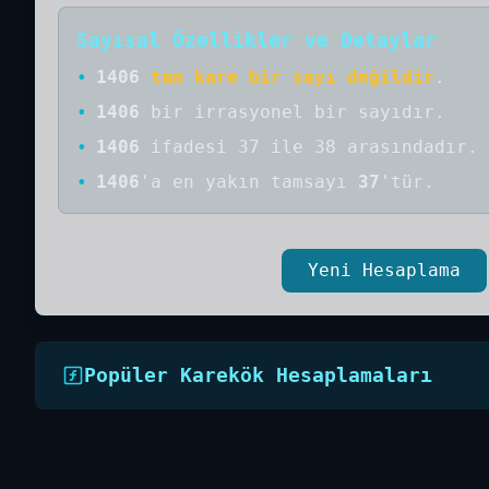
Sayısal Özellikler ve Detaylar
•
1406
tam kare bir sayı değildir
.
•
1406
bir
irrasyonel bir
sayıdır
.
•
1406
ifadesi 37 ile 38 arasındadır.
•
1406
'a
en yakın tamsayı
37
'tür.
Yeni Hesaplama
Popüler Karekök Hesaplamaları