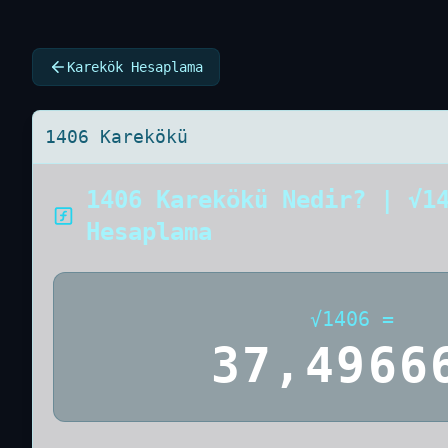
Karekök Hesaplama
1406 Karekökü
1406 Karekökü Nedir? | √1
Hesaplama
√
1406
=
37,4966