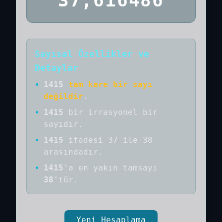
37,616486
Sayısal Özellikler ve
Detaylar
•
1415
tam kare bir sayı
değildir
.
•
1415
bir
irrasyonel bir
sayıdır
.
•
1415
ifadesi 37 ile 38
arasındadır.
•
1415
'a
en yakın tamsayı
38
'tür.
Yeni Hesaplama