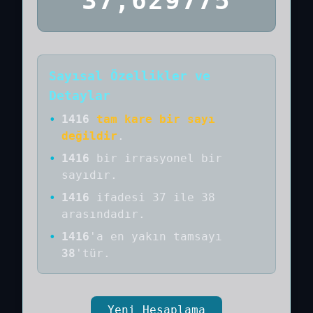
37,629775
Sayısal Özellikler ve
Detaylar
•
1416
tam kare bir sayı
değildir
.
•
1416
bir
irrasyonel bir
sayıdır
.
•
1416
ifadesi 37 ile 38
arasındadır.
•
1416
'a
en yakın tamsayı
38
'tür.
Yeni Hesaplama