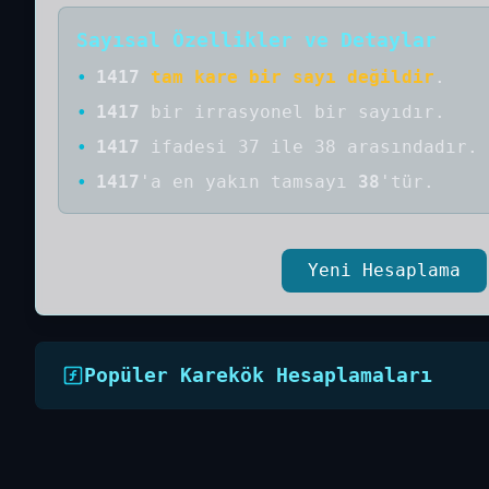
Sayısal Özellikler ve Detaylar
•
1417
tam kare bir sayı değildir
.
•
1417
bir
irrasyonel bir
sayıdır
.
•
1417
ifadesi 37 ile 38 arasındadır.
•
1417
'a
en yakın tamsayı
38
'tür.
Yeni Hesaplama
Popüler Karekök Hesaplamaları