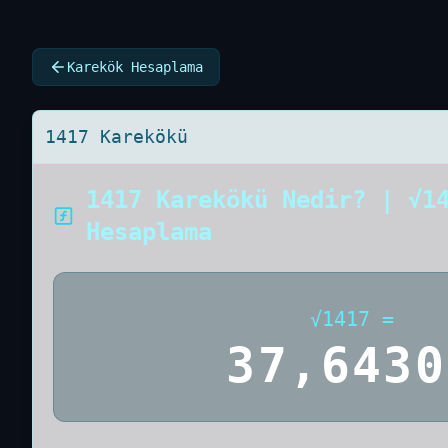
Karekök Hesaplama
1417 Karekökü
1417 Karekökü Nedir? | √1
Hesaplama
√
1417
=
37,6430