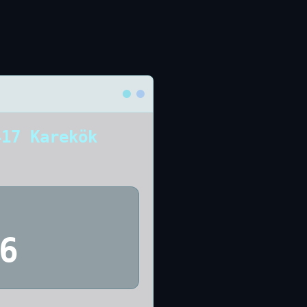
417 Karekök
6