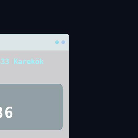
433 Karekök
86