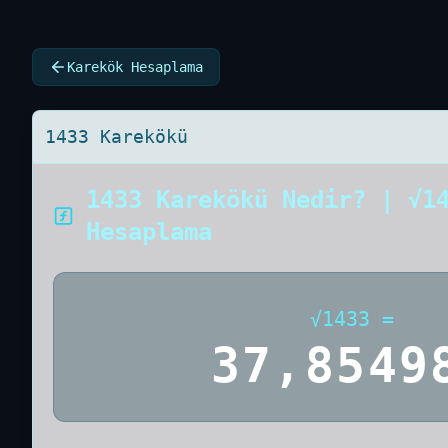
Karekök Hesaplama
1433 Karekökü
1433 Karekökü Nedir? | √1
Hesaplama
√
1433
=
37,8549