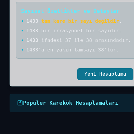
Sayısal Özellikler ve Detaylar
•
1433
tam kare bir sayı değildir
.
•
1433
bir
irrasyonel bir
sayıdır
.
•
1433
ifadesi 37 ile 38 arasındadır.
•
1433
'a
en yakın tamsayı
38
'tür.
Yeni Hesaplama
Popüler Karekök Hesaplamaları