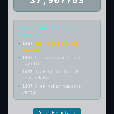
37,907783
Sayısal Özellikler ve
Detaylar
•
1437
tam kare bir sayı
değildir
.
•
1437
bir
irrasyonel bir
sayıdır
.
•
1437
ifadesi 37 ile 38
arasındadır.
•
1437
'a
en yakın tamsayı
38
'tür.
Yeni Hesaplama