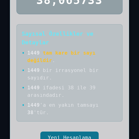
38,065733
Sayısal Özellikler ve
Detaylar
•
1449
tam kare bir sayı
değildir
.
•
1449
bir
irrasyonel bir
sayıdır
.
•
1449
ifadesi 38 ile 39
arasındadır.
•
1449
'a
en yakın tamsayı
38
'tür.
Yeni Hesaplama