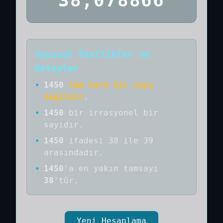
38,078866
Sayısal Özellikler ve
Detaylar
•
1450
tam kare bir sayı
değildir
.
•
1450
bir
irrasyonel bir
sayıdır
.
•
1450
ifadesi 38 ile 39
arasındadır.
•
1450
'a
en yakın tamsayı
38
'tür.
Yeni Hesaplama