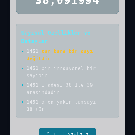
38,091994
Sayısal Özellikler ve
Detaylar
•
1451
tam kare bir sayı
değildir
.
•
1451
bir
irrasyonel bir
sayıdır
.
•
1451
ifadesi 38 ile 39
arasındadır.
•
1451
'a
en yakın tamsayı
38
'tür.
Yeni Hesaplama