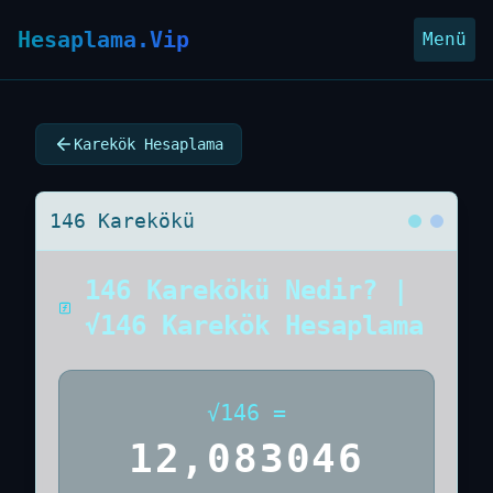
Hesaplama.Vip
Menü
Karekök Hesaplama
146 Karekökü
146 Karekökü Nedir? |
√146 Karekök Hesaplama
√
146
=
12,083046