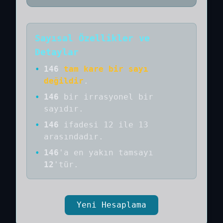
Sayısal Özellikler ve
Detaylar
•
146
tam kare bir sayı
değildir
.
•
146
bir
irrasyonel bir
sayıdır
.
•
146
ifadesi 12 ile 13
arasındadır.
•
146
'a
en yakın tamsayı
12
'tür.
Yeni Hesaplama