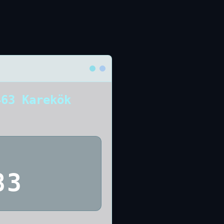
463 Karekök
83