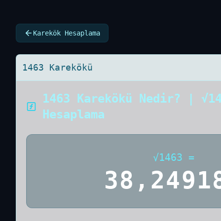
Karekök Hesaplama
1463 Karekökü
1463 Karekökü Nedir? | √1
Hesaplama
√
1463
=
38,2491