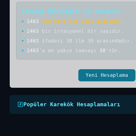
Sayısal Özellikler ve Detaylar
•
1463
tam kare bir sayı değildir
.
•
1463
bir
irrasyonel bir
sayıdır
.
•
1463
ifadesi 38 ile 39 arasındadır.
•
1463
'a
en yakın tamsayı
38
'tür.
Yeni Hesaplama
Popüler Karekök Hesaplamaları