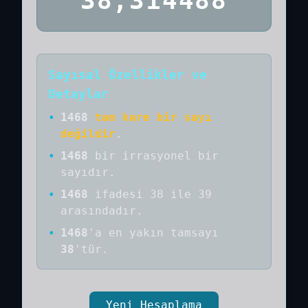
38,314488
Sayısal Özellikler ve
Detaylar
•
1468
tam kare bir sayı
değildir
.
•
1468
bir
irrasyonel bir
sayıdır
.
•
1468
ifadesi 38 ile 39
arasındadır.
•
1468
'a
en yakın tamsayı
38
'tür.
Yeni Hesaplama