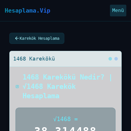
Hesaplama.Vip
Menü
Karekök Hesaplama
1468 Karekökü
1468 Karekökü Nedir? |
√1468 Karekök
Hesaplama
√
1468
=