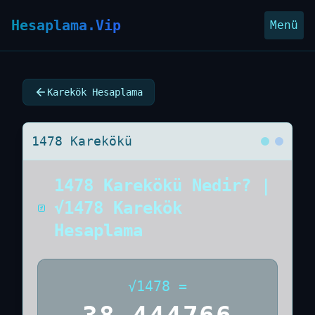
Hesaplama.Vip
Menü
Karekök Hesaplama
1478 Karekökü
1478 Karekökü Nedir? |
√1478 Karekök
Hesaplama
√
1478
=