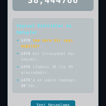
38,444766
Sayısal Özellikler ve
Detaylar
•
1478
tam kare bir sayı
değildir
.
•
1478
bir
irrasyonel bir
sayıdır
.
•
1478
ifadesi 38 ile 39
arasındadır.
•
1478
'a
en yakın tamsayı
38
'tür.
Yeni Hesaplama