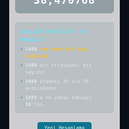
38,470768
Sayısal Özellikler ve
Detaylar
•
1480
tam kare bir sayı
değildir
.
•
1480
bir
irrasyonel bir
sayıdır
.
•
1480
ifadesi 38 ile 39
arasındadır.
•
1480
'a
en yakın tamsayı
38
'tür.
Yeni Hesaplama