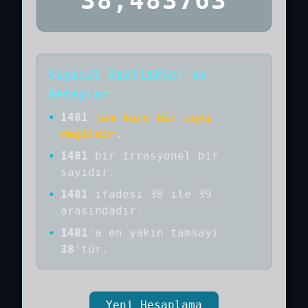
38,483763
Sayısal Özellikler ve
Detaylar
•
1481
tam kare bir sayı
değildir
.
•
1481
bir
irrasyonel bir
sayıdır
.
•
1481
ifadesi 38 ile 39
arasındadır.
•
1481
'a
en yakın tamsayı
38
'tür.
Yeni Hesaplama