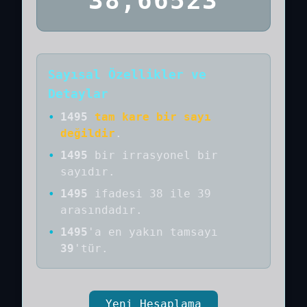
38,66523
Sayısal Özellikler ve
Detaylar
•
1495
tam kare bir sayı
değildir
.
•
1495
bir
irrasyonel bir
sayıdır
.
•
1495
ifadesi 38 ile 39
arasındadır.
•
1495
'a
en yakın tamsayı
39
'tür.
Yeni Hesaplama