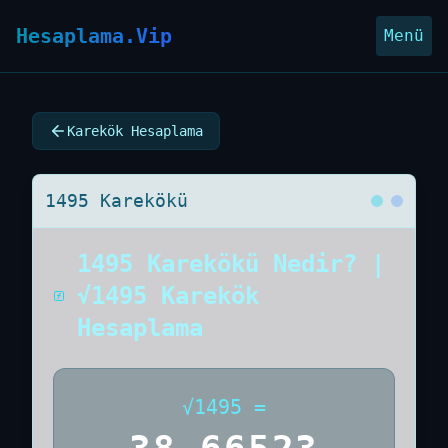
Hesaplama.Vip
Menü
Karekök Hesaplama
1495 Karekökü
1495 Karekökü Nedir? |
√1495 Karekök
Hesaplama
√
1495
=