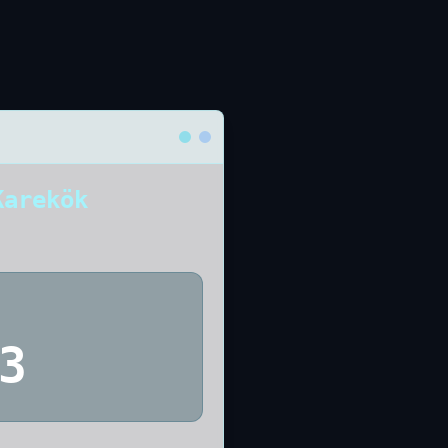
Karekök
3