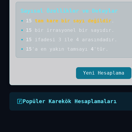
Sayısal Özellikler ve Detaylar
•
15
tam kare bir sayı değildir
.
•
15
bir
irrasyonel bir
sayıdır
.
•
15
ifadesi 3 ile 4 arasındadır.
•
15
'a
en yakın tamsayı
4
'tür.
Yeni Hesaplama
Popüler Karekök Hesaplamaları