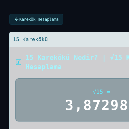
Karekök Hesaplama
15 Karekökü
15 Karekökü Nedir? | √15 
Hesaplama
√
15
=
3,87298