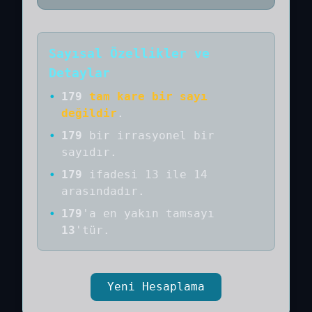
Sayısal Özellikler ve
Detaylar
•
179
tam kare bir sayı
değildir
.
•
179
bir
irrasyonel bir
sayıdır
.
•
179
ifadesi 13 ile 14
arasındadır.
•
179
'a
en yakın tamsayı
13
'tür.
Yeni Hesaplama