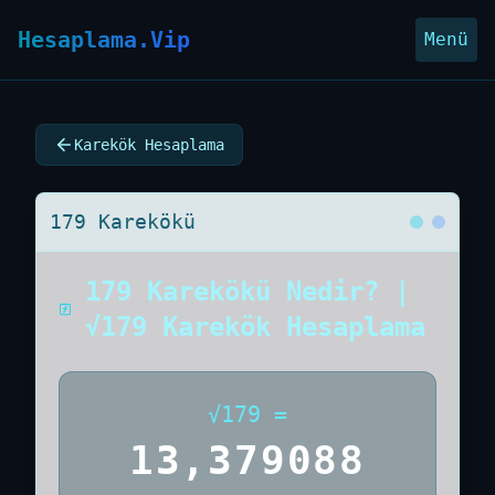
Hesaplama.Vip
Menü
Karekök Hesaplama
179 Karekökü
179 Karekökü Nedir? |
√179 Karekök Hesaplama
√
179
=
13,379088