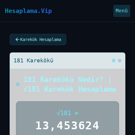
Hesaplama.Vip
Menü
Karekök Hesaplama
181 Karekökü
181 Karekökü Nedir? |
√181 Karekök Hesaplama
√
181
=
13,453624