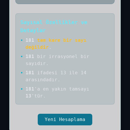
Sayısal Özellikler ve
Detaylar
•
181
tam kare bir sayı
değildir
.
•
181
bir
irrasyonel bir
sayıdır
.
•
181
ifadesi 13 ile 14
arasındadır.
•
181
'a
en yakın tamsayı
13
'tür.
Yeni Hesaplama