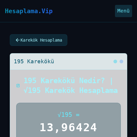
Hesaplama.Vip
Menü
Karekök Hesaplama
195 Karekökü
195 Karekökü Nedir? |
√195 Karekök Hesaplama
√
195
=
13,96424