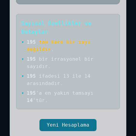
Sayısal Özellikler ve
Detaylar
•
195
tam kare bir sayı
değildir
.
•
195
bir
irrasyonel bir
sayıdır
.
•
195
ifadesi 13 ile 14
arasındadır.
•
195
'a
en yakın tamsayı
14
'tür.
Yeni Hesaplama