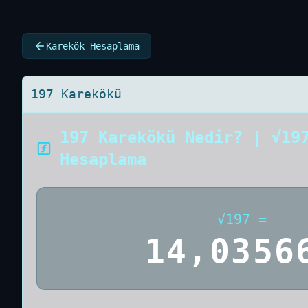
Karekök Hesaplama
197 Karekökü
197 Karekökü Nedir? | √19
Hesaplama
√
197
=
14,0356