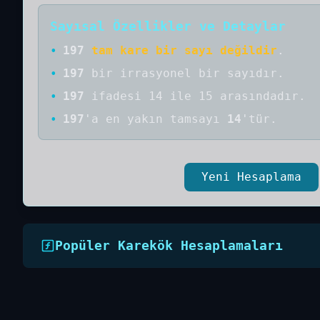
Sayısal Özellikler ve Detaylar
•
197
tam kare bir sayı değildir
.
•
197
bir
irrasyonel bir
sayıdır
.
•
197
ifadesi 14 ile 15 arasındadır.
•
197
'a
en yakın tamsayı
14
'tür.
Yeni Hesaplama
Popüler Karekök Hesaplamaları