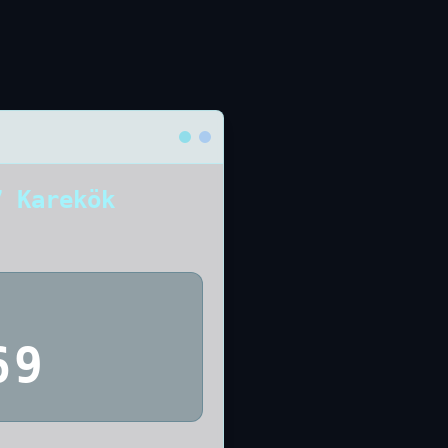
7 Karekök
69