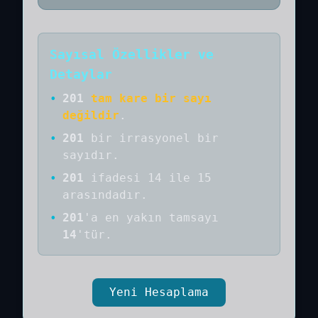
Sayısal Özellikler ve
Detaylar
•
201
tam kare bir sayı
değildir
.
•
201
bir
irrasyonel bir
sayıdır
.
•
201
ifadesi 14 ile 15
arasındadır.
•
201
'a
en yakın tamsayı
14
'tür.
Yeni Hesaplama