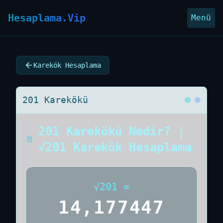
Hesaplama.Vip
Menü
Karekök Hesaplama
201 Karekökü
201 Karekökü Nedir? |
√201 Karekök Hesaplama
√
201
=
14,177447