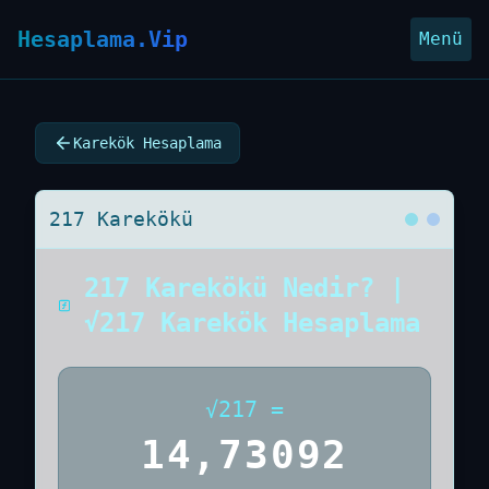
Hesaplama.Vip
Menü
Karekök Hesaplama
217 Karekökü
217 Karekökü Nedir? |
√217 Karekök Hesaplama
√
217
=
14,73092