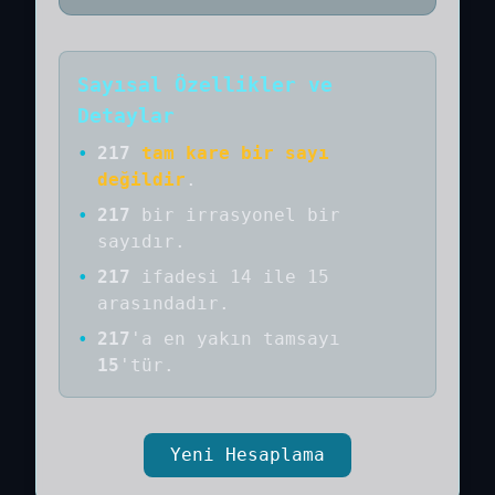
Sayısal Özellikler ve
Detaylar
•
217
tam kare bir sayı
değildir
.
•
217
bir
irrasyonel bir
sayıdır
.
•
217
ifadesi 14 ile 15
arasındadır.
•
217
'a
en yakın tamsayı
15
'tür.
Yeni Hesaplama