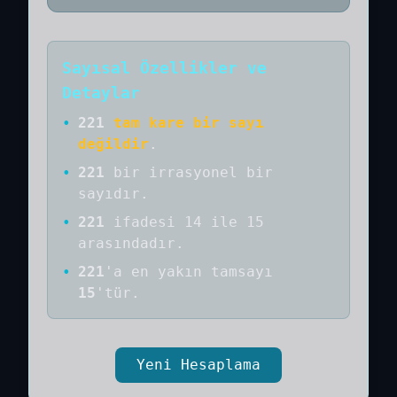
Sayısal Özellikler ve
Detaylar
•
221
tam kare bir sayı
değildir
.
•
221
bir
irrasyonel bir
sayıdır
.
•
221
ifadesi 14 ile 15
arasındadır.
•
221
'a
en yakın tamsayı
15
'tür.
Yeni Hesaplama