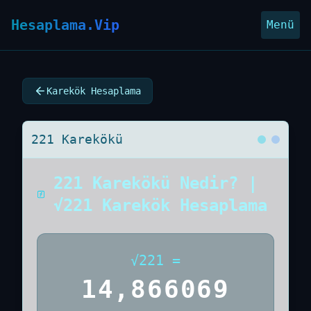
Hesaplama.Vip
Menü
Karekök Hesaplama
221 Karekökü
221 Karekökü Nedir? |
√221 Karekök Hesaplama
√
221
=
14,866069