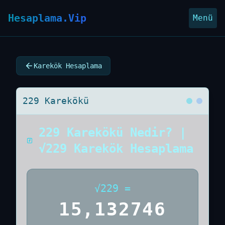
Hesaplama.Vip
Menü
Karekök Hesaplama
229 Karekökü
229 Karekökü Nedir? |
√229 Karekök Hesaplama
√
229
=
15,132746