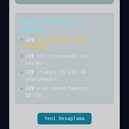
Sayısal Özellikler ve
Detaylar
•
229
tam kare bir sayı
değildir
.
•
229
bir
irrasyonel bir
sayıdır
.
•
229
ifadesi 15 ile 16
arasındadır.
•
229
'a
en yakın tamsayı
15
'tür.
Yeni Hesaplama