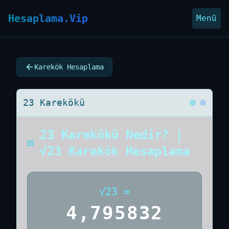
Hesaplama.Vip
Menü
Karekök Hesaplama
23 Karekökü
23 Karekökü Nedir? |
√23 Karekök Hesaplama
√
23
=
4,795832