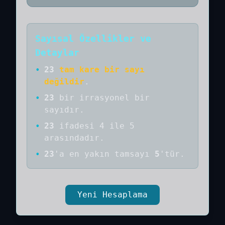
Sayısal Özellikler ve
Detaylar
•
23
tam kare bir sayı
değildir
.
•
23
bir
irrasyonel bir
sayıdır
.
•
23
ifadesi 4 ile 5
arasındadır.
•
23
'a
en yakın tamsayı
5
'tür.
Yeni Hesaplama