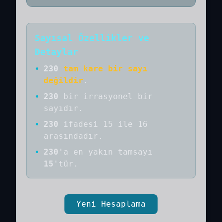
Sayısal Özellikler ve
Detaylar
•
230
tam kare bir sayı
değildir
.
•
230
bir
irrasyonel bir
sayıdır
.
•
230
ifadesi 15 ile 16
arasındadır.
•
230
'a
en yakın tamsayı
15
'tür.
Yeni Hesaplama