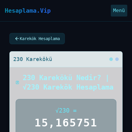
Hesaplama.Vip
Menü
Karekök Hesaplama
230 Karekökü
230 Karekökü Nedir? |
√230 Karekök Hesaplama
√
230
=
15,165751