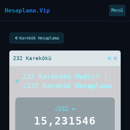
Hesaplama.Vip
Menü
Karekök Hesaplama
232 Karekökü
232 Karekökü Nedir? |
√232 Karekök Hesaplama
√
232
=
15,231546