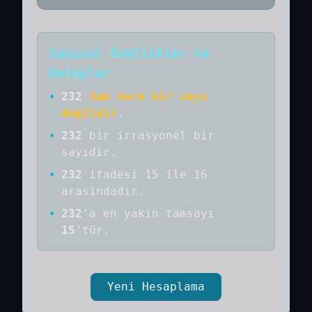
Sayısal Özellikler ve
Detaylar
•
232
tam kare bir sayı
değildir
.
•
232
bir
irrasyonel bir
sayıdır
.
•
232
ifadesi 15 ile 16
arasındadır.
•
232
'a
en yakın tamsayı
15
'tür.
Yeni Hesaplama