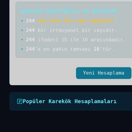
Sayısal Özellikler ve Detaylar
•
244
tam kare bir sayı değildir
.
•
244
bir
irrasyonel bir
sayıdır
.
•
244
ifadesi 15 ile 16 arasındadır.
•
244
'a
en yakın tamsayı
16
'tür.
Yeni Hesaplama
Popüler Karekök Hesaplamaları