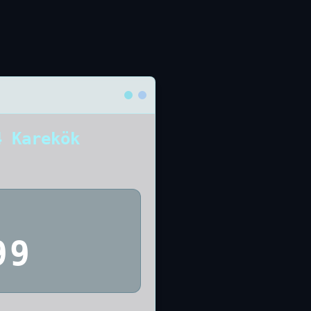
4 Karekök
99