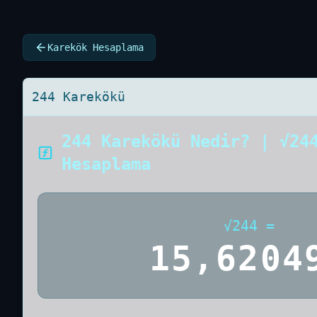
Karekök Hesaplama
244 Karekökü
244 Karekökü Nedir? | √24
Hesaplama
√
244
=
15,6204