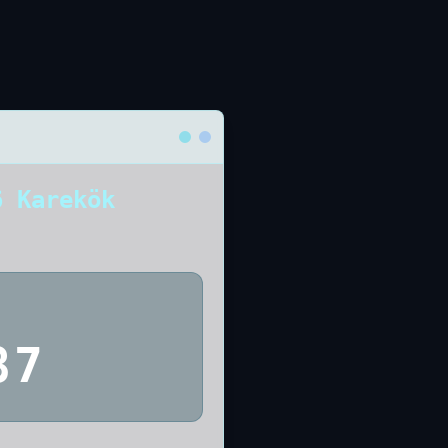
6 Karekök
87