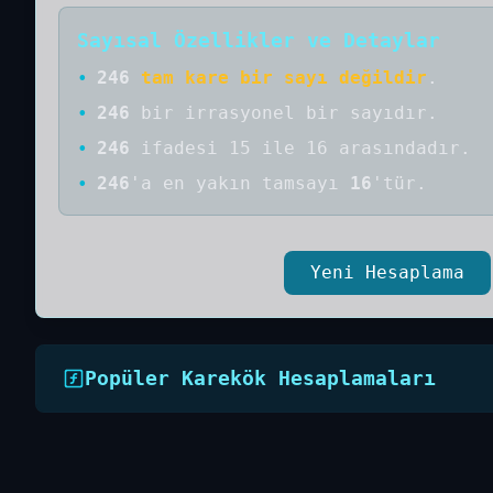
Sayısal Özellikler ve Detaylar
•
246
tam kare bir sayı değildir
.
•
246
bir
irrasyonel bir
sayıdır
.
•
246
ifadesi 15 ile 16 arasındadır.
•
246
'a
en yakın tamsayı
16
'tür.
Yeni Hesaplama
Popüler Karekök Hesaplamaları