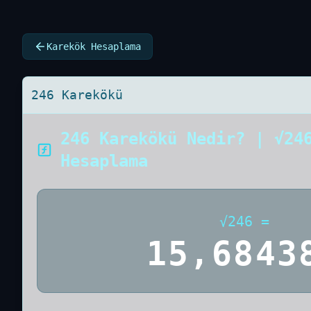
Karekök Hesaplama
246 Karekökü
246 Karekökü Nedir? | √24
Hesaplama
√
246
=
15,6843