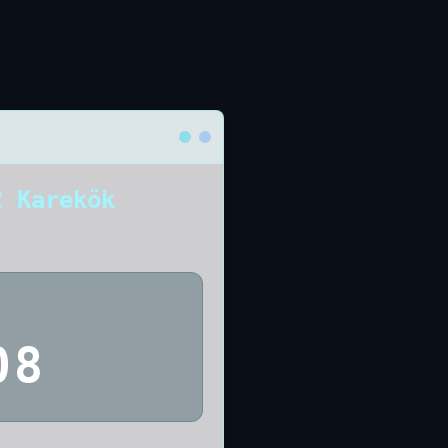
2 Karekök
08