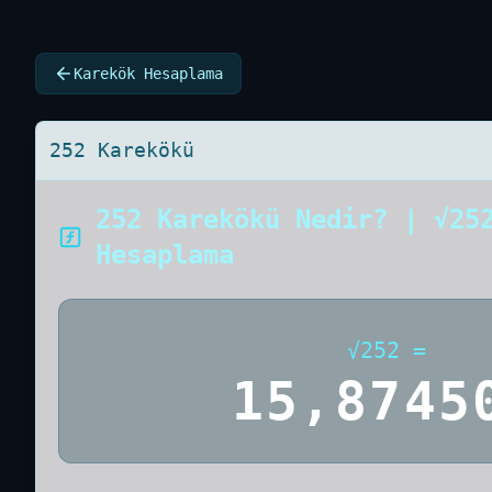
Karekök Hesaplama
252 Karekökü
252 Karekökü Nedir? | √25
Hesaplama
√
252
=
15,8745