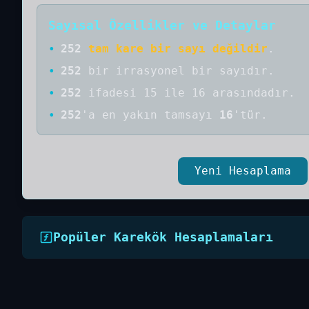
Sayısal Özellikler ve Detaylar
•
252
tam kare bir sayı değildir
.
•
252
bir
irrasyonel bir
sayıdır
.
•
252
ifadesi 15 ile 16 arasındadır.
•
252
'a
en yakın tamsayı
16
'tür.
Yeni Hesaplama
Popüler Karekök Hesaplamaları