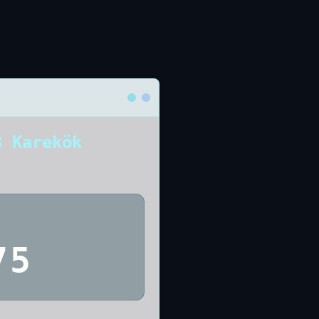
3 Karekök
75