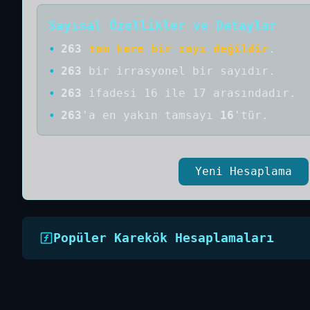
Sayısal Özellikler ve Detaylar
•
263
tam kare bir sayı değildir
.
•
263
bir
irrasyonel bir
sayıdır
.
•
263
ifadesi 16 ile 17 arasındadır.
•
263
'a
en yakın tamsayı
16
'tür.
Yeni Hesaplama
Popüler Karekök Hesaplamaları