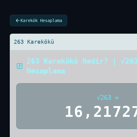
Karekök Hesaplama
263 Karekökü
263 Karekökü Nedir? | √26
Hesaplama
√
263
=
16,2172