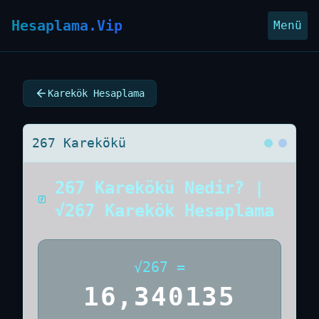
Hesaplama.Vip
Menü
Karekök Hesaplama
267 Karekökü
267 Karekökü Nedir? |
√267 Karekök Hesaplama
√
267
=
16,340135