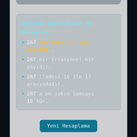
Sayısal Özellikler ve
Detaylar
•
267
tam kare bir sayı
değildir
.
•
267
bir
irrasyonel bir
sayıdır
.
•
267
ifadesi 16 ile 17
arasındadır.
•
267
'a
en yakın tamsayı
16
'tür.
Yeni Hesaplama