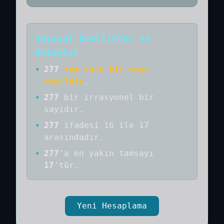
Sayısal Özellikler ve
Detaylar
•
277
tam kare bir sayı
değildir
.
•
277
bir
irrasyonel bir
sayıdır
.
•
277
ifadesi 16 ile 17
arasındadır.
•
277
'a
en yakın tamsayı
17
'tür.
Yeni Hesaplama