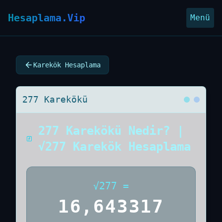
Hesaplama.Vip
Menü
Karekök Hesaplama
277 Karekökü
277 Karekökü Nedir? |
√277 Karekök Hesaplama
√
277
=
16,643317