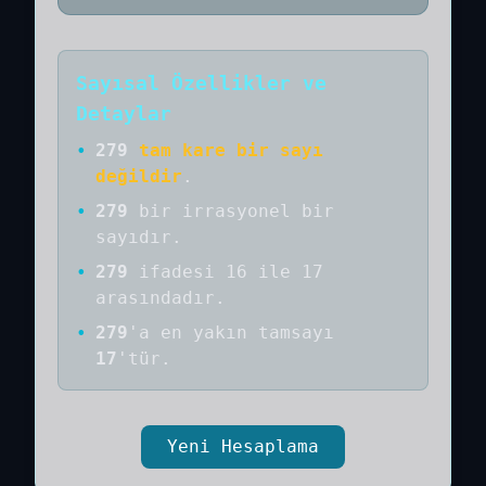
Sayısal Özellikler ve
Detaylar
•
279
tam kare bir sayı
değildir
.
•
279
bir
irrasyonel bir
sayıdır
.
•
279
ifadesi 16 ile 17
arasındadır.
•
279
'a
en yakın tamsayı
17
'tür.
Yeni Hesaplama