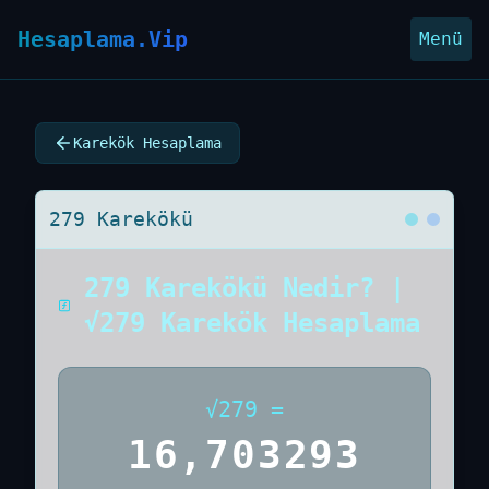
Hesaplama.Vip
Menü
Karekök Hesaplama
279 Karekökü
279 Karekökü Nedir? |
√279 Karekök Hesaplama
√
279
=
16,703293