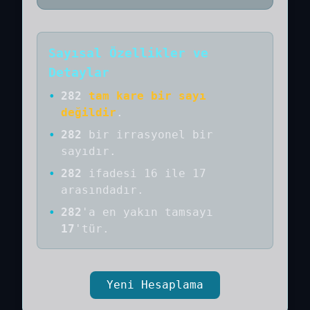
Sayısal Özellikler ve
Detaylar
•
282
tam kare bir sayı
değildir
.
•
282
bir
irrasyonel bir
sayıdır
.
•
282
ifadesi 16 ile 17
arasındadır.
•
282
'a
en yakın tamsayı
17
'tür.
Yeni Hesaplama