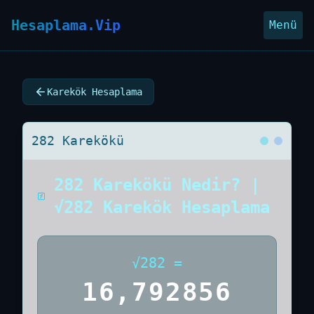
Hesaplama.Vip
Menü
Karekök Hesaplama
282 Karekökü
282 Karekökü Nedir? |
√282 Karekök Hesaplama
√
282
=
16,792856