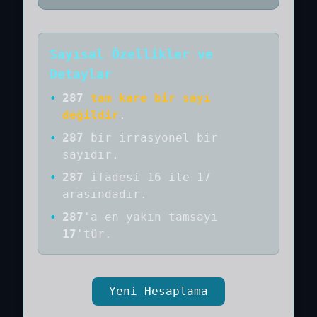
Sayısal Özellikler ve
Detaylar
•
287
tam kare bir sayı
değildir
.
•
287
bir
irrasyonel bir
sayıdır
.
•
287
ifadesi 16 ile 17
arasındadır.
•
287
'a
en yakın tamsayı
17
'tür.
Yeni Hesaplama