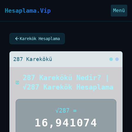
Hesaplama.Vip
Menü
Karekök Hesaplama
287 Karekökü
287 Karekökü Nedir? |
√287 Karekök Hesaplama
√
287
=
16,941074