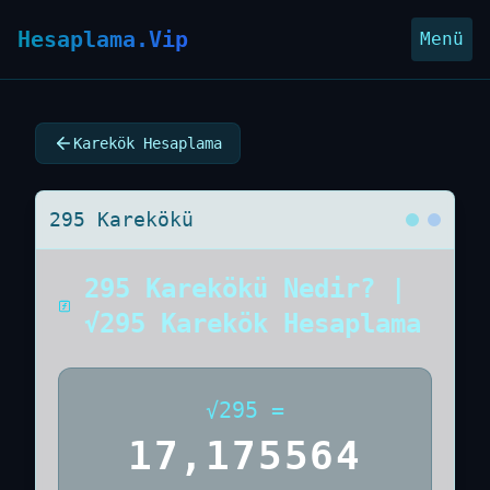
Hesaplama.Vip
Menü
Karekök Hesaplama
295 Karekökü
295 Karekökü Nedir? |
√295 Karekök Hesaplama
√
295
=
17,175564