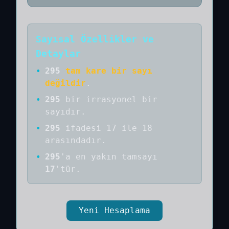
Sayısal Özellikler ve
Detaylar
•
295
tam kare bir sayı
değildir
.
•
295
bir
irrasyonel bir
sayıdır
.
•
295
ifadesi 17 ile 18
arasındadır.
•
295
'a
en yakın tamsayı
17
'tür.
Yeni Hesaplama