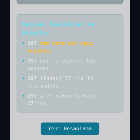
Sayısal Özellikler ve
Detaylar
•
297
tam kare bir sayı
değildir
.
•
297
bir
irrasyonel bir
sayıdır
.
•
297
ifadesi 17 ile 18
arasındadır.
•
297
'a
en yakın tamsayı
17
'tür.
Yeni Hesaplama