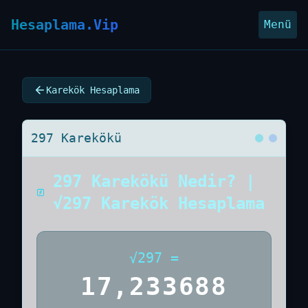
Hesaplama.Vip
Menü
Karekök Hesaplama
297 Karekökü
297 Karekökü Nedir? |
√297 Karekök Hesaplama
√
297
=
17,233688